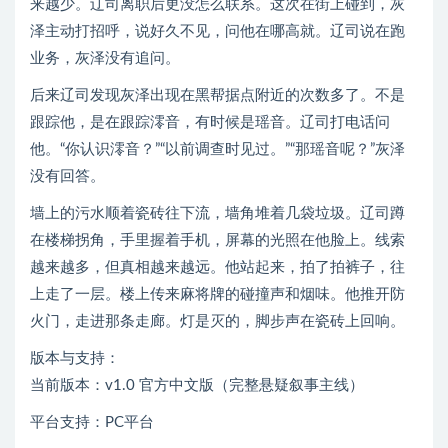
来越少。辽司离职后更没怎么联系。这次在街上碰到，灰
泽主动打招呼，说好久不见，问他在哪高就。辽司说在跑
业务，灰泽没有追问。
后来辽司发现灰泽出现在黑帮据点附近的次数多了。不是
跟踪他，是在跟踪澪音，有时候是瑶音。辽司打电话问
他。“你认识澪音？”“以前调查时见过。”“那瑶音呢？”灰泽
没有回答。
墙上的污水顺着瓷砖往下流，墙角堆着几袋垃圾。辽司蹲
在楼梯拐角，手里握着手机，屏幕的光照在他脸上。线索
越来越多，但真相越来越远。他站起来，拍了拍裤子，往
上走了一层。楼上传来麻将牌的碰撞声和烟味。他推开防
火门，走进那条走廊。灯是灭的，脚步声在瓷砖上回响。
版本与支持：
当前版本：v1.0 官方中文版（完整悬疑叙事主线）
平台支持：PC平台