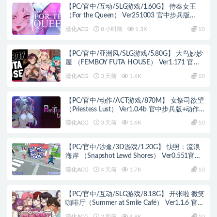
【PC/官中/互动/SLG游戏/1.60G】 侍奉女王
（For the Queen） Ver251003 官中步兵版
+2DLC+互动SLG游戏+1.60G
漢化ACG
8 小时前
1.3K
10
【PC/官中/亚洲风/SLG游戏/5.80G】 大鸟妙妙
屋 （FEMBOY FUTA HOUSE） Ver1.171 官中
步兵版+DLC+亚洲SLG游戏+5.80G
漢化ACG
3 天前
1.6K
10
【PC/官中/动作/ACT游戏/870M】 女祭司欲望
（Priestess Lust） Ver1.0.4b 官中步兵版+动作
ACT游戏+870M
漢化ACG
3 天前
1.6K
10
【PC/官中/沙盒/3D游戏/1.20G】 快照：流浪
海岸 （Snapshot Lewd Shores） Ver0.551官中
步兵版+沙盒3D游戏+1.20G
漢化ACG
4 天前
1.7K
10
【PC/官中/互动/SLG游戏/8.18G】 开张啦 微笑
咖啡厅（Summer at Smile Café） Ver1.1.6 官中
步兵版+存档+互动SLG游戏+8.18G
漢化ACG
2 周前
4.8K
10