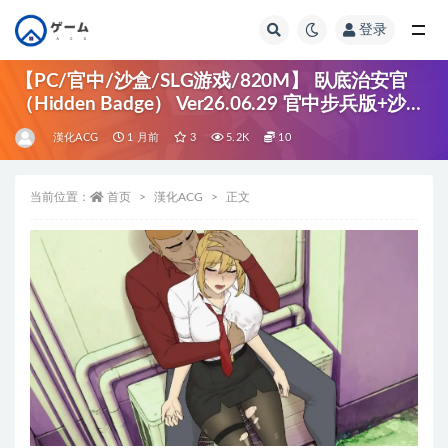
登录
全部
【PC/官中/沙盒/SLG游戏/820M】 臥底治安官
（Hidden Badge） Ver26.06.29 官中步兵版+沙盒
SLG游戏+820M
漢化ACG
1 月前
3
5.2K
10
当前位置：
首页
漢化ACG
正文