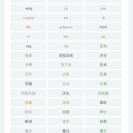
arpg
cg
cos
cosplay
cv
d
dlc
galgame
html
m
ntr
pc
rpg
slg
互动
像素
冒险游戏
勇者
卡牌
地下城
安卓
官中
少女
忍者
恶魔
日式
日系
时髦女孩
汉化
汉化版
沙盒
游戏
爆款
精灵
精翻
绅士
解谜
迷宫
魅魔
魔女
魔法
魔王