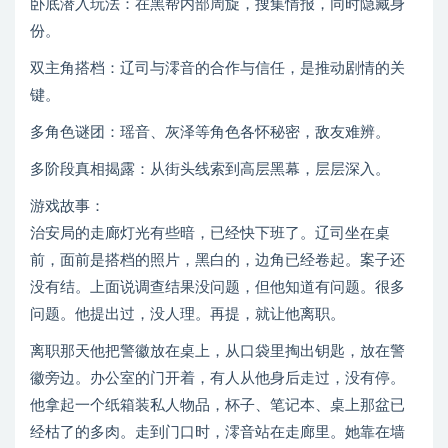
卧底潜入玩法：在黑帮内部周旋，搜集情报，同时隐藏身
份。
双主角搭档：辽司与澪音的合作与信任，是推动剧情的关
键。
多角色谜团：瑶音、灰泽等角色各怀秘密，敌友难辨。
多阶段真相揭露：从街头线索到高层黑幕，层层深入。
游戏故事：
治安局的走廊灯光有些暗，已经快下班了。辽司坐在桌
前，面前是搭档的照片，黑白的，边角已经卷起。案子还
没有结。上面说调查结果没问题，但他知道有问题。很多
问题。他提出过，没人理。再提，就让他离职。
离职那天他把警徽放在桌上，从口袋里掏出钥匙，放在警
徽旁边。办公室的门开着，有人从他身后走过，没有停。
他拿起一个纸箱装私人物品，杯子、笔记本、桌上那盆已
经枯了的多肉。走到门口时，澪音站在走廊里。她靠在墙