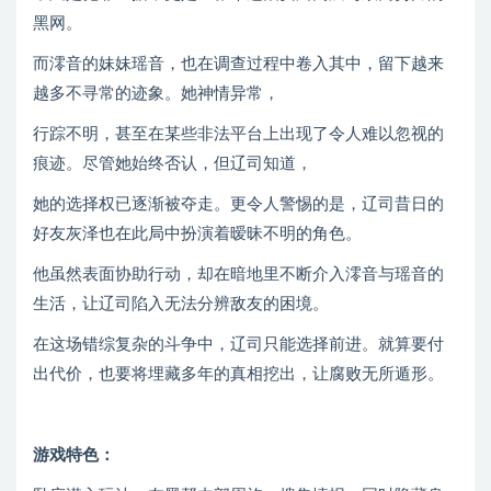
黑网。
而澪音的妹妹瑶音，也在调查过程中卷入其中，留下越来
越多不寻常的迹象。她神情异常，
行踪不明，甚至在某些非法平台上出现了令人难以忽视的
痕迹。尽管她始终否认，但辽司知道，
她的选择权已逐渐被夺走。更令人警惕的是，辽司昔日的
好友灰泽也在此局中扮演着暧昧不明的角色。
他虽然表面协助行动，却在暗地里不断介入澪音与瑶音的
生活，让辽司陷入无法分辨敌友的困境。
在这场错综复杂的斗争中，辽司只能选择前进。就算要付
出代价，也要将埋藏多年的真相挖出，让腐败无所遁形。
游戏特色：