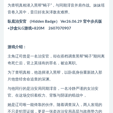
为查明真相潜入黑帮“蝎子”，与同期澪音并肩作战。妹妹瑶
音卷入其中，昔日好友灰泽敌友难辨。
臥底治安官 （Hidden Badge） Ver26.06.29 官中步兵版
+沙盒SLG游戏+820M 2607070907
游戏介绍：
主角辽司曾是一名治安官，却在搭档调查黑帮“蝎子”期间离
奇死亡后，背上莫须有的罪名，被迫离职。
为了查明真相，他选择潜入黑帮，以卧底身份重新踏入那
片他曾经舍命追查的深渊。
与他同行的是治安局同期澪音，一名冷静严谨的女治安
官。在这场交织着权力、背叛与阴谋的暗战中，
她是辽司唯一能倚靠的伙伴。随着调查深入，两人发现的
不只是犯罪证据，更是一张牵连治安局高层与政商势力的