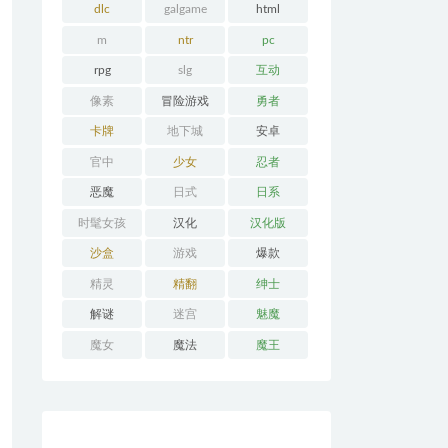
dlc
galgame
html
m
ntr
pc
rpg
slg
互动
像素
冒险游戏
勇者
卡牌
地下城
安卓
官中
少女
忍者
恶魔
日式
日系
时髦女孩
汉化
汉化版
沙盒
游戏
爆款
精灵
精翻
绅士
解谜
迷宫
魅魔
魔女
魔法
魔王