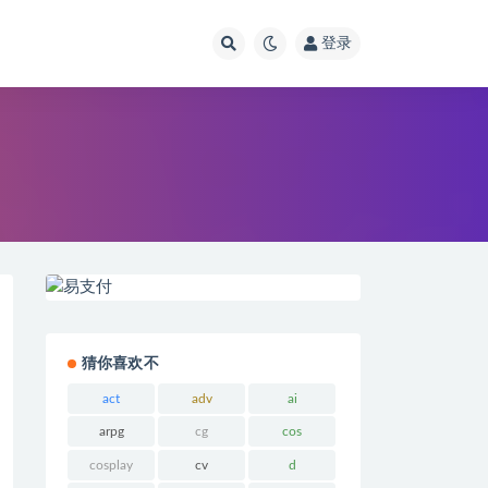
登录
猜你喜欢不
act
adv
ai
arpg
cg
cos
cosplay
cv
d