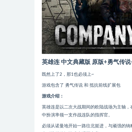
英雄连 中文典藏版 原版+勇气传说
既然上了2，那1也必须上~
游戏包含了 勇气传说 和 抵抗前线扩展包
游戏介绍：
英雄连是以二次大战期间的欧陆战场为主轴，在
中扮演率领一支作战连队的指挥官。
必须从诺曼地开始一路往北挺进，与顽强的纳