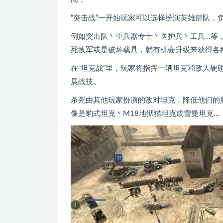
“突击战”一开始玩家可以选择扮演英雄部队，
例如突击队丶重兵器专士丶医护兵丶工兵…等
死敌军或是破坏载具，就有机会升级来获得各
在“坦克战”里，玩家将指挥一辆坦克和敌人
展战技。
杀死由其他玩家扮演的敌对坦克，降低他们的
像是豹式坦克丶M18地狱猫坦克或雪曼坦克…