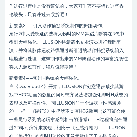
作进行过程中是没有警觉的，大家可千万不要错过这些香
艳镜头，只管冲过去欣赏吧！
新要素3——引入动作捕捉系统制作的舞蹈动作。
尾行2中大受欢迎的选择人物时的MM舞蹈片断将在3代中
得到大幅强化。ILLUSION特意请来专业演员进行舞蹈表
演，并将其肢体运动路线通过新引进的动作捕捉系统输入
电脑进行处理，这样制作出来的MM舞蹈动作的丰富流畅性
将大大超过前作，绝对值得期待！
新要素4——实时H系统的大幅强化。
自《Des Blood 4》开始，ILLUSION在刻意逐步减少其游
戏中HCG动画的数量的同时想方设法增加强化即时H系统的
表现以及可操作性。同ILLUSION前一个游戏《性感海滩
2》一样，《尾行3》中仍然不会有HCG动画（这可能会使
一些尾行系列的老玩家感到相当的遗憾），H过程将完全通
过3D即时演算来实现，相比于《性感海滩2》，ILLUSION
在《尾行3》的即时H系统的开发无疑中下了大得多的功