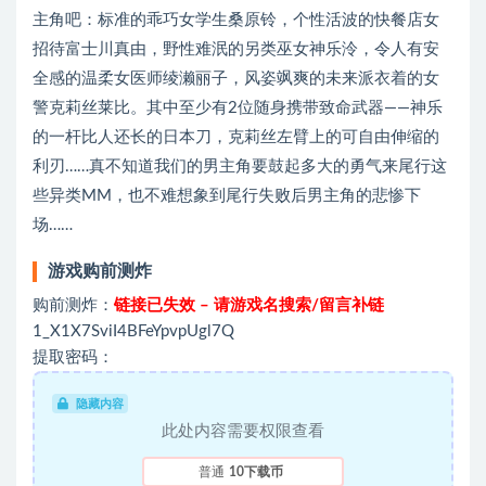
主角吧：标准的乖巧女学生桑原铃，个性活波的快餐店女
招待富士川真由，野性难泯的另类巫女神乐泠，令人有安
全感的温柔女医师绫濑丽子，风姿飒爽的未来派衣着的女
警克莉丝莱比。其中至少有2位随身携带致命武器——神乐
的一杆比人还长的日本刀，克莉丝左臂上的可自由伸缩的
利刃……真不知道我们的男主角要鼓起多大的勇气来尾行这
些异类MM，也不难想象到尾行失败后男主角的悲惨下
场……
游戏购前测炸
购前测炸：
链接已失效 – 请游戏名搜索/留言补链
1_X1X7SviI4BFeYpvpUgl7Q
提取密码：
隐藏内容
此处内容需要权限查看
普通
10下载币