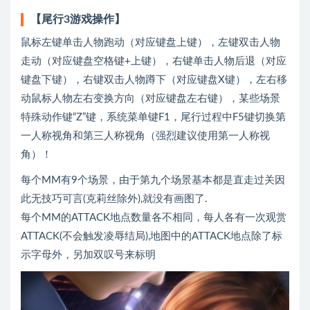
【尾行3游戏操作】
鼠标左键单击人物跑动（对应键盘上键），左键双击人物
走动（对应键盘空格键+上键），右键单击人物后退（对应
键盘下键），右键双击人物蹲下（对应键盘X键），左右移
动鼠标人物左右变换方向（对应键盘左右键），某些场景
特殊动作键“Z”键，系统菜单键F1，尾行过程中F5键切换第
一人称视角和第三人称视角（强烈建议使用第一人称视
角）！
每个MM有9个场景，由于第九个场景基本都是直走过关因
此无技巧可言(克莉丝除外),就没有画图了.
每个MM的ATTACK地点数量各不相同，每人各有一次观赏
ATTACK(不会触发凌辱结局),地图中的ATTACK地点除了标
示字母外，另加双叹号来标明