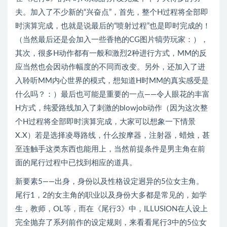
夫。加入了不少新的“兴奋点”，首先，整个H过程将全部即
时演算完成，也就是说最后的“喷射过程”也是即时完成的！
（当然最后还是会加入一些香艳的CG图片犒劳玩家：），
其次，很多H动作都有一般和激烈2种进行方式，MM的反
应当然也会因动作幅度的不同而改变。另外，还加入了进
入聆听MM内心世界的模式，想知道H时MM的真实感受是
什么吗？：）最后也可能是重要的一点——令人眼花的丰富
H方式，纯爱路线加入了刺激的blowjob动作（因为这次整
个H过程将全部即时演算完成，大家可以想象一下情景
X.X）若是选择凌辱路线，什么按摩器，注射器，蜡烛，甚
至连触手这类东西也能用上，当然前提条件是男主角在前
面的尾行过程中已找到相应的道具。
新要素5——出身，身份以及性格设定迥异的5位女主角。
尾行1，2的女主角的职业以及身份大多都是常见的，如学
生，教师，OL等，而在《尾行3》中，ILLUSION在人设上
完全抛弃了系列前作的设定规则，来看看尾行3中的5位女