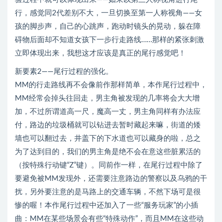
行，感觉同2代差别不大，一旦切换至第一人称视角——女
孩的脚步声，自己的心跳声，跑动时镜头的晃动，躲在障
碍物后面却不知道女孩下一步行走路线……那样的紧张刺激
立即体现出来，我想这才应该是真正的尾行感觉吧！
新要素2——尾行过程的强化。
MM的行走路线再不会像前作那样简单，本作尾行过程中，
MM经常会掉头往回走，男主角被发现的几率将会大大增
加，不过所谓道高一尺，魔高一丈，男主角同样有办法应
付，路边的垃圾桶就可以钻进去暂时藏起来嘛，街道的矮
墙也可以翻过去，井盖下的下水道也可以藏身的啦，总之
为了达到目的，我们的男主角是绝不会在意这些脏累活的
（按特殊行动键“Z”键）。同前作一样，在尾行过程中除了
要避免被MM发现外，还需要注意路边的警察以及乌鸦的干
扰，另外要注意的是马路上的交通车辆，不然下场可是很
惨的喔！本作尾行过程中还加入了一些“服务玩家”的小插
曲：MM在某些场景会有些“特殊动作”，而且MM在这些动