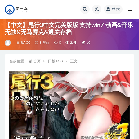
登录
全部
【中文】尾行3中文完美版版 支持win7 动画&音乐
无缺&无马赛克&通关存档
日版ACG
3 年前
0
2.9K
10
当前位置：
首页
日版ACG
正文