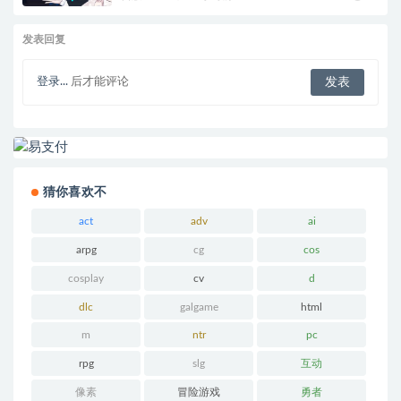
发表回复
登录...
后才能评论
猜你喜欢不
act
adv
ai
arpg
cg
cos
cosplay
cv
d
dlc
galgame
html
m
ntr
pc
rpg
slg
互动
像素
冒险游戏
勇者