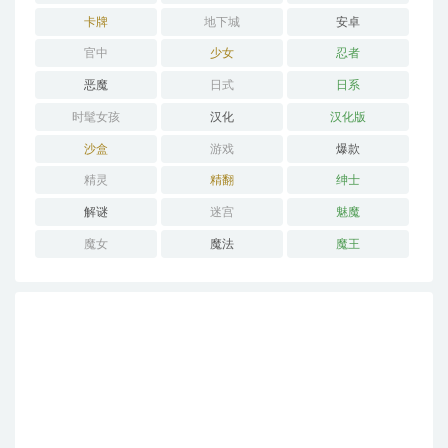
卡牌
地下城
安卓
官中
少女
忍者
恶魔
日式
日系
时髦女孩
汉化
汉化版
沙盒
游戏
爆款
精灵
精翻
绅士
解谜
迷宫
魅魔
魔女
魔法
魔王