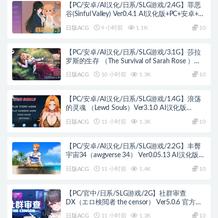
【PC/安卓/AI汉化/日系/SLG游戏/2.4G】罪恶
谷(Sinful Valley) Ver0.4.1 AI汉化版+PC+安卓+日
系SLG游戏+2.4G
日版ACG
9 小时前
1.1K
10
【PC/安卓/AI汉化/日系/SLG游戏/3.1G】莎拉
罗斯的生存 （The Survival of Sarah Rose ）
Ver0.78 AI汉化版+PC+安卓+日系SLG游戏
日版ACG
10 小时前
1.3K
10
+3.1G
【PC/安卓/AI汉化/日系/SLG游戏/1.4G】浪荡
的灵魂 （Lewd Souls）Ver3.1.0 AI汉化版
+PC+安卓+日系SLG游戏+1.4G
日版ACG
11 小时前
1.3K
10
【PC/安卓/AI汉化/日系/SLG游戏/2.2G】丰臀
宇宙34（awgverse 34） Ver0.05.13 AI汉化版
+PC+安卓+日系SLG游戏+2.2G
日版ACG
11 小时前
1.4K
10
【PC/官中/日系/SLG游戏/2G】社群审查
DX（エロ検閲者 the censor） Ver5.0.6 官方中
文版+日系SLG游戏+2G
日版ACG
11 小时前
1.3K
10