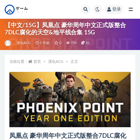
登录
全部
【中文/15G】凤凰点 豪华周年中文正式版整合
7DLC腐化的天空&地平线合集 15G
漢化ACG
3 年前
0
730
10
当前位置：
首页
漢化ACG
正文
凤凰点 豪华周年中文正式版整合7DLC腐化