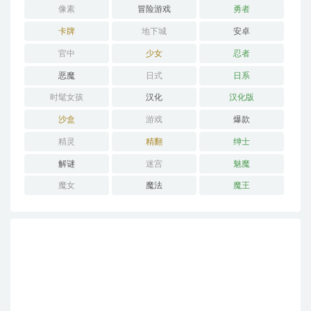
像素
冒险游戏
勇者
卡牌
地下城
安卓
官中
少女
忍者
恶魔
日式
日系
时髦女孩
汉化
汉化版
沙盒
游戏
爆款
精灵
精翻
绅士
解谜
迷宫
魅魔
魔女
魔法
魔王