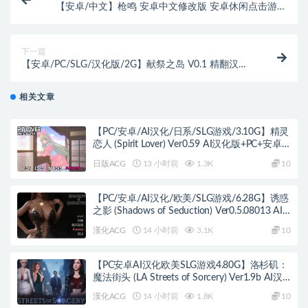
【安卓/中文】枪鸣 安卓中文修改版 安卓休闲点击游戏
&减压用
下一篇
【安卓/PC/SLG/汉化版/2G】献祭之岛 V0.1 精翻汉化
版 PC+安卓 亚洲风&SLG游戏 2G
相关文章
【PC/安卓/AI汉化/日系/SLG游戏/3.10G】精灵
恋人 (Spirit Lover) Ver0.59 AI汉化版+PC+安卓
+日系SLG游戏+3.10G
日版ACG
13 小时前
1.3K
10
【PC/安卓/AI汉化/欧美/SLG游戏/6.28G】诱惑
之影 (Shadows of Seduction) Ver0.5.08013 AI
汉化版+PC+安卓+欧美SLG游戏+6.28G
漢化ACG
14 小时前
3.1K
10
【PC安卓AI汉化欧美SLG游戏4.80G】洛杉矶：
魔法街头 (LA Streets of Sorcery) Ver1.9b AI汉
化版+PC+安卓+欧美SLG游戏+4.80G
漢化ACG
14 小时前
1.8K
10