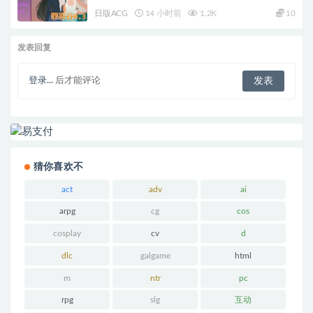
系SLG游戏+2.4G
日版ACG
14 小时前
1.2K
10
发表回复
登录...
后才能评论
猜你喜欢不
act
adv
ai
arpg
cg
cos
cosplay
cv
d
dlc
galgame
html
m
ntr
pc
rpg
slg
互动