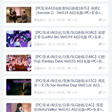
【PC安卓AI汉化欧美SLG游戏3.87G】巫师2
（Sorcerer 2） Ver0.14 AI汉化版+PC+安卓+欧
美SLG游戏+3.87G
漢化ACG
14 小时前
1.2K
10
【PC/安卓/AI汉化/日系/SLG游戏/4.58G】欲望
之罪 (Lustful Sin) Ver0.9.9 AI汉化版 PC+安卓
+日系SLG+4.58G
日版ACG
14 小时前
1.2K
10
【PC/安卓/AI汉化/日系/SLG游戏/2.48G】幻想
约会 (Fantasy Date) Ver0.55 AI汉化版+PC+安卓
+日系SLG游戏+2.48G
日版ACG
14 小时前
1.1K
10
【PC/安卓/AI汉化/亚洲/SLG游戏/6.51G】再见
另一天 (To See Another Day) Ver0.1.6c AI汉化
版+PC+安卓+亚洲SLG游戏+6.51G
漢化ACG
14 小时前
2.1K
10
【PC/安卓/AI汉化/日系/SLG游戏/2.4G】罪恶
谷(Sinful Valley) Ver0.4.1 AI汉化版+PC+安卓+日