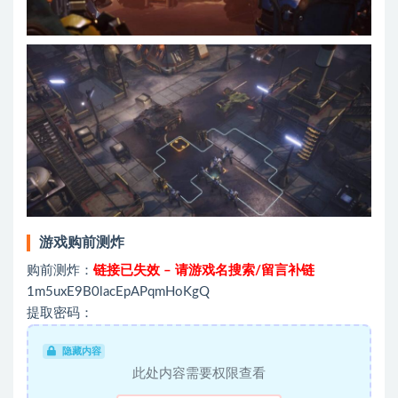
游戏购前测炸
购前测炸：
链接已失效 – 请游戏名搜索/留言补链
1m5uxE9B0lacEpAPqmHoKgQ
提取密码：
隐藏内容
此处内容需要权限查看