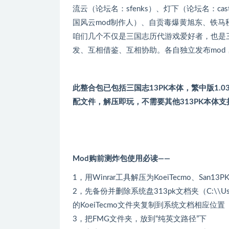
流云（论坛名：sfenks）、灯下（论坛名：cas
国风云mod制作人）、自贡毒爆黄旭东、铁马秋风、
咱们几个不仅是三国志历代游戏爱好者，也是
发、互相借鉴、互相协助。各自独立发布mod
此整合包已包括三国志13PK本体，繁中版1.
配文件，解压即玩，不需要其他313PK本体支
Mod购前测炸包使用必读——
1，用Winrar工具解压为KoeiTecmo、San1
2，先备份并删除系统盘313pk文档夹（C:\\Users\
的KoeiTecmo文件夹复制到系统文档相应位
3，把FMG文件夹，放到“纯英文路径”下