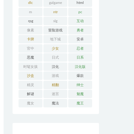
dlc
galgame
html
m
ntr
pc
rpg
slg
互动
像素
冒险游戏
勇者
卡牌
地下城
安卓
官中
少女
忍者
恶魔
日式
日系
时髦女孩
汉化
汉化版
沙盒
游戏
爆款
精灵
精翻
绅士
解谜
迷宫
魅魔
魔女
魔法
魔王