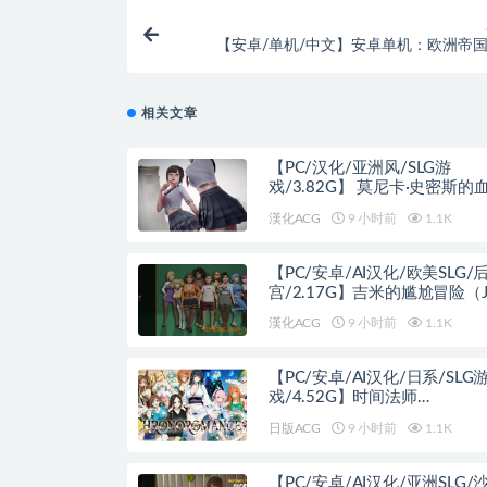
【安卓/单机/中文】安卓单机：欧洲帝国2
v2.0.9 中文
相关文章
【PC/汉化/亚洲风/SLG游
戏/3.82G】 莫尼卡·史密斯的
（Moniker Smiths BLOODLIN
漢化ACG
9 小时前
1.1K
Ver0.94 汉化版+亚洲风SLG游
+3.82G
【PC/安卓/AI汉化/欧美SLG/
宫/2.17G】吉米的尴尬冒险（J
Awkward Adventures） Ver0.36
漢化ACG
9 小时前
1.1K
汉化版+PC+安卓+欧美SLG游
+2.17G
【PC/安卓/AI汉化/日系/SLG
戏/4.52G】时间法师
(Chronoromancer) Ver0.9.6.1
日版ACG
9 小时前
1.1K
版+PC+安卓+日系SLG游戏+4.
【PC/安卓/AI汉化/亚洲SLG/