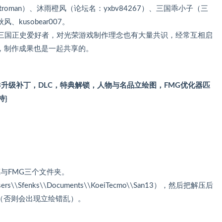
troman）、沐雨橙风（论坛名：yxbv84267）、三国乖小子（三
kusobear007。
三国正史爱好者，对光荣游戏制作理念也有大量共识，经常互相启
，制作成果也是一起共享的。
03升级补丁，DLC，特典解锁，人物与名品立绘图，FMG优化器匹
持}
3PK与FMG三个文件夹。
\Sfenks\\Documents\\KoeiTecmo\\San13），然后把解压后
置（否则会出现立绘错乱）。