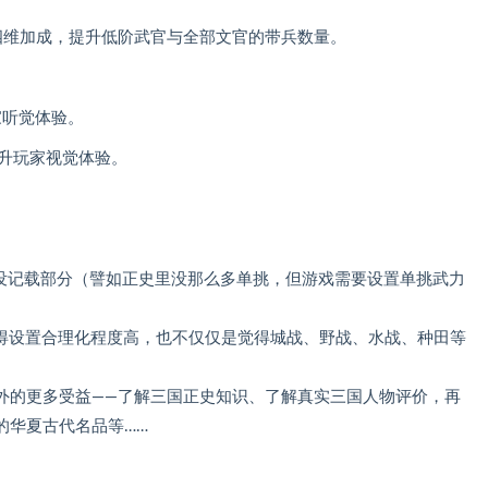
四维加成，提升低阶武官与全部文官的带兵数量。
。
家听觉体验。
提升玩家视觉体验。
史没记载部分（譬如正史里没那么多单挑，但游戏需要设置单挑武力
觉得设置合理化程度高，也不仅仅是觉得城战、野战、水战、种田等
外的更多受益——了解三国正史知识、了解真实三国人物评价，再
的华夏古代名品等……