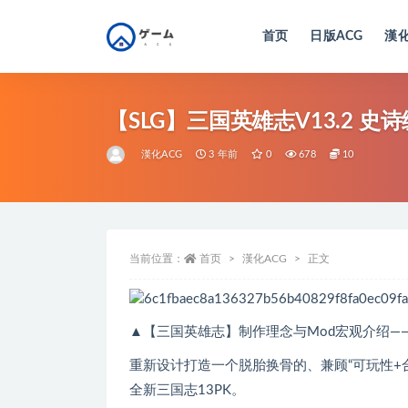
首页
日版ACG
漢化
全部
【SLG】三国英雄志V13.2 史
漢化ACG
3 年前
0
678
10
当前位置：
首页
漢化ACG
正文
▲【三国英雄志】制作理念与Mod宏观介绍—
重新设计打造一个脱胎换骨的、兼顾“可玩性+合理
全新三国志13PK。