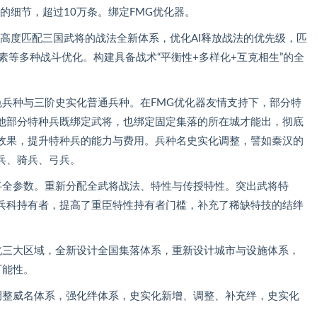
的细节，超过10万条。绑定FMG优化器。
种高度匹配三国武将的战法全新体系，优化AI释放战法的优先级，匹
素等多种战斗优化。构建具备战术“平衡性+多样化+互克相生”的全
色兵种与三阶史实化普通兵种。在FMG优化器友情支持下，部分特
他部分特种兵既绑定武将，也绑定固定集落的所在城才能出，彻底
效果，提升特种兵的能力与费用。兵种名史实化调整，譬如秦汉的
兵、骑兵、弓兵。
将全参数。重新分配全武将战法、特性与传授特性。突出武将特
A兵科持有者，提高了重臣特性持有者门槛，补充了稀缺特技的结绊
北三大区域，全新设计全国集落体系，重新设计城市与设施体系，
可能性。
调整威名体系，强化绊体系，史实化新增、调整、补充绊，史实化