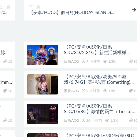
上一篇
下一篇
027
【安卓/PC/CG】假日岛(HOLIDAY ISLAND)
战略游戏
Ver0.190 汉化作弊版 PC+安卓&动态CG
【PC/安卓/AI汉化/日系
血脉
SLG/3D/2.31G】新生活新模样
ES）
（NEW HOME NEW ME Remake）
10
日版ACG
9 小时前
1.3K
1
戏
Ver0.2 AI汉化版+PC+安卓+日系SLG
游戏+2.31G
后
【PC/安卓/AI汉化/欧美/SLG游
immy
戏/6.74G】某些东西 (Something)
.0 AI
Ver0.14 AI汉化版+PC+安卓+欧美
10
漢化ACG
9 小时前
1.5K
1
戏
SLG游戏+6.74G
游
【PC/安卓/AI汉化/日系
SLG/0.68G】激情的羁绊（Ties of
 AI汉化
Passion） Ver0.1.0 AI汉化版+PC+安
10
日版ACG
10 小时前
1.3K
1
52G
卓+日系SLG游戏+0.68G
沙
【PC/安卓/AI汉化版/3D/欧美/SLG