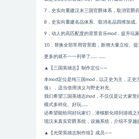
7，史实向重建汉末三国官爵体系，取消官爵
8，史实向重建名品体系、取消名品四维加成
9，动人的高匹配度的背景音乐mod，提升玩
10，替换全部常用背景图，新增大量立绘。
更多的就不一一列举了…… ……
▲【三国英雄志】制作定位——
本mod定位是纯三国mod，以正史为主，正
值），适当借用演义与野史补充。
我们希望三国英雄志mod，不仅仅是让大家
模式多样化、好玩……
还希望能给同好玩家们，潜移默化得到游戏之
现汉末真实官爵系统，设施系统，介绍不穿越
▲【光荣英雄志制作组】成员——