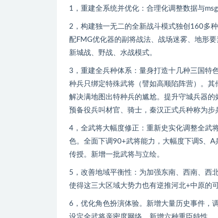
1，重建全系统并优化：合理化调整数据与msg
2，构建独一无二的全新战斗模式独创160多
配FMG优化器的副将战法、战场迷雾、地形要
新城战、野战、水战模式。
3，重建全兵种体系：量身打造十几种三国特
种兵只绑定特殊武将（譬如高顺陷阵营）。其
解决满地图出特种兵的尴尬。提升守城兵器的
预备役兵叫材官、骑士，秦汉正式兵种称为步
4，全武将大幅度修正：重新史实化调整全武
色。全面下调90+武将能力，大幅度下调S、
传授。新增一批武将与立绘。
5，改善地域平衡性：为加强东南、西南、西
使得这三大区域大势力也有逆推河北+中原的
6，优化角色扮演体验。新增大量历史事件，
设定全武将亲密度网络。新增六种重臣特性。