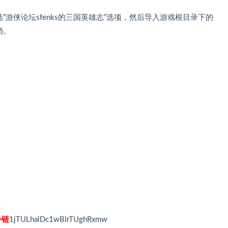
“游侠论坛sfenks的三国英雄志”选项，然后导入游戏根目录下的
档。
补链
1jTULhalDc1wBIrTUghRxmw