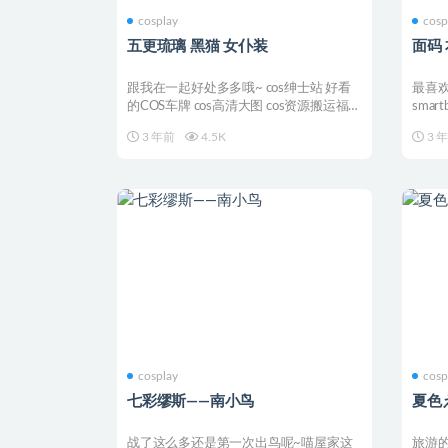
cosplay
cosp
五更琉璃 黑猫 女仆装
面码
跟我在一起好处多多哦~ cos绅士站 好看
最喜
的COS车牌 cos高清大图 cos资源搬运福利
smar
...
...
3 年前
4.5K
3 
cosplay
cosp
七彩缪斯——南小鸟
夏色
战了这么多还是第一次出鸟呢~喵屋家这
旅游