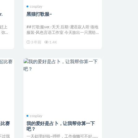
cosplay
.
黑猫打歌服~
没赶上
## 打歌服ver.-夭夭 后期-鸢语寂人听 场地
 弥
服装-风色言语工作室 今天放出一只黑给
大家...
3 年前
1.4K
cosplay
起比赛
我的爱好是占卜，让我帮你算一下
吧？
不过我
一天处理好啦~呼呼，工作偷懒可不好……