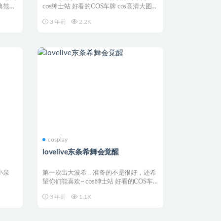
典范~
cos绅士站 好看的COS车牌 cos高清大图
co...
3 年前
2.2K
cosplay
lovelive东条希舞会觉醒
 小泉
第一次出大波希，准备的不是很好，还希
望你们能喜欢~ cos绅士站 好看的COS车
牌 cos高...
3 年前
1.1K