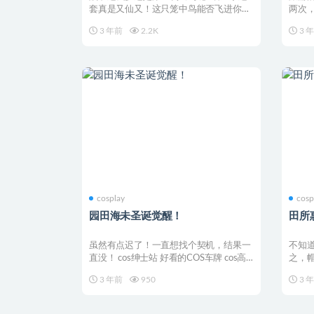
套真是又仙又！这只笼中鸟能否飞进你心
两次
呢~ cos绅士站 ...
间匆忙
3 年前
2.2K
3 
cosplay
cosp
园田海未圣诞觉醒！
田所
虽然有点迟了！一直想找个契机，结果一
不知道
直没！ cos绅士站 好看的COS车牌 cos高
之，
清大图 ...
~T.T
3 年前
950
3 