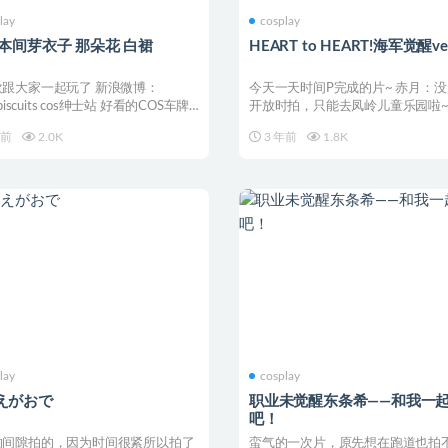
lay
cosplay
 本间芽衣子 那朵花 白裙
HEART to HEART!海军觉醒ver
欢跟大家一起玩了 新浪微博：
今天一天时间P完成的片~ 赤月：
tbiscuits cos绅士站 好看的COS车牌
开放时拍，只能去凤岭儿童乐园啦~
一：qwq很遗憾没...
年前
2.0K
3 年前
1.8K
lay
cosplay
えがおで
职业未觉醒东条希——和我一
吧！
的间隙拍的，因为时间很紧所以拍了
蛮气的一次片，原先想在跑道也拍