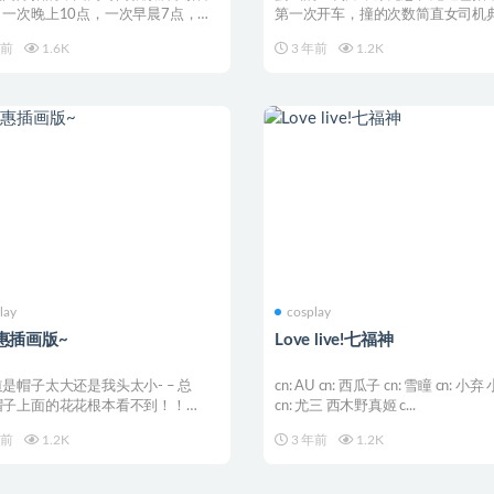
，一次晚上10点，一次早晨7点，时
第一次开车，撞的次数简直女司机
外加上早晨眼...
所以还是算了哈哈~ ...
年前
1.6K
3 年前
1.2K
lay
cosplay
惠插画版~
Love live!七福神
是帽子太大还是我头太小- – 总
cn: AU cn: 西瓜子 cn: 雪瞳 cn: 小弃
帽子上面的花花根本看不到！！
cn: 尤三 西木野真姬 c...
~衣服是自己做...
年前
1.2K
3 年前
1.2K