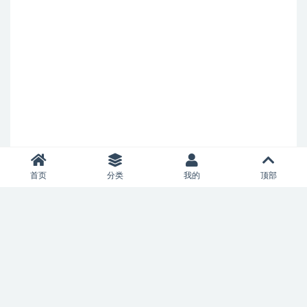
首页
分类
我的
顶部
我们从来不生产内容，我们只做互联网的搬运工。