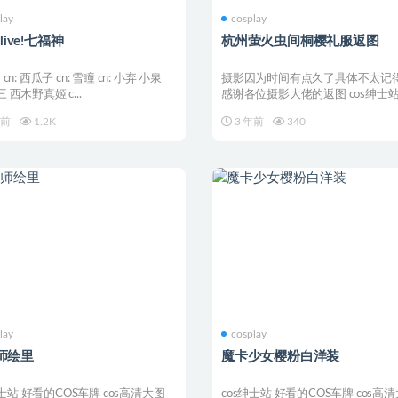
lay
cosplay
 live!七福神
杭州萤火虫间桐樱礼服返图
U cn: 西瓜子 cn: 雪瞳 cn: 小弃 小泉
摄影因为时间有点久了具体不太记得
尤三 西木野真姬 c...
感谢各位摄影大佬的返图 cos绅士站
的COS车牌...
年前
1.2K
3 年前
340
lay
cosplay
师绘里
魔卡少女樱粉白洋装
绅士站 好看的COS车牌 cos高清大图
cos绅士站 好看的COS车牌 cos高