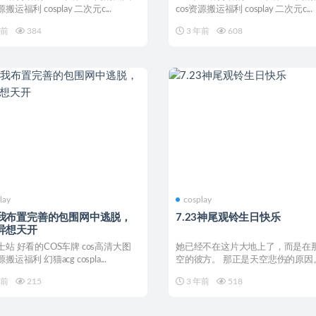
源搬运福利 cosplay 二次元c...
cos资源搬运福利 cosplay 二次元c...
年前
384
3 年前
608
lay
cosplay
我布置完善的包围网中逃脱，
7.23神尾观铃生日快乐
异想天开
绅士站 好看的COS车牌 cos高清大图
她已经不在这片大地上了，而是在
源搬运福利 幻猫acg cospla...
空的彼方。 那正是天空悲伤的原因
一直在面对着天空，...
年前
215
3 年前
518