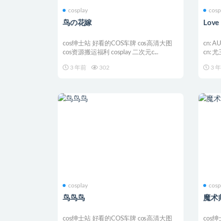
cosplay
cosp
鸟の花嫁
Love
cos绅士站 好看的COS车牌 cos高清大图
cn: A
cos资源搬运福利 cosplay 二次元c...
cn: 
3 年前
302
3 
cosplay
cosp
鸟鸟鸟
魔术
cos绅士站 好看的COS车牌 cos高清大图
cos