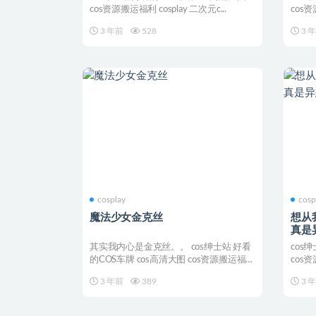
cos资源搬运福利 cosplay 二次元c...
cos资
3 年前
528
3 
cosplay
cosp
魔法少女金克丝
想从
真是
其实我内心是金克丝。。 cos绅士站 好看
cos
的COS车牌 cos高清大图 cos资源搬运福利
cos资
...
3 年前
389
3 