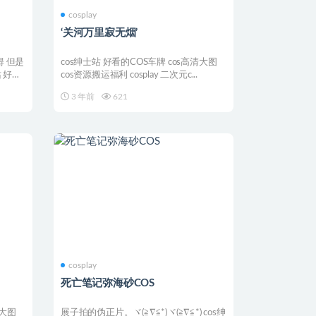
cosplay
‘关河万里寂无烟’
 但是
cos绅士站 好看的COS车牌 cos高清大图
 好看
cos资源搬运福利 cosplay 二次元c...
3 年前
621
cosplay
死亡笔记弥海砂COS
清大图
展子拍的伪正片。ヾ(≧∇≦*)ヾ(≧∇≦*) cos绅