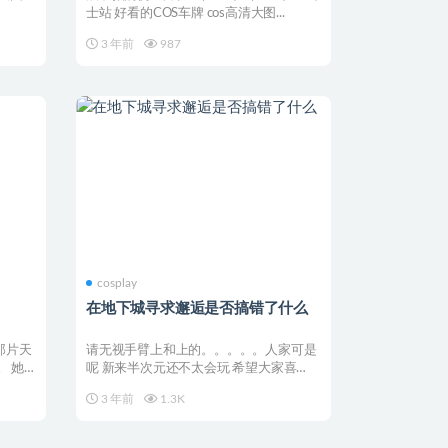
士站 好看的COS车牌 cos高清大图...
3 年前
987
cosplay
在地下城寻求邂逅是否搞错了什么
那片天
请无视手臂上和上的。。。。。人家可是
。 她
呢 新来半次元还不太会玩 希望大家喜
欢，快乐 cos绅士...
3 年前
1.3K